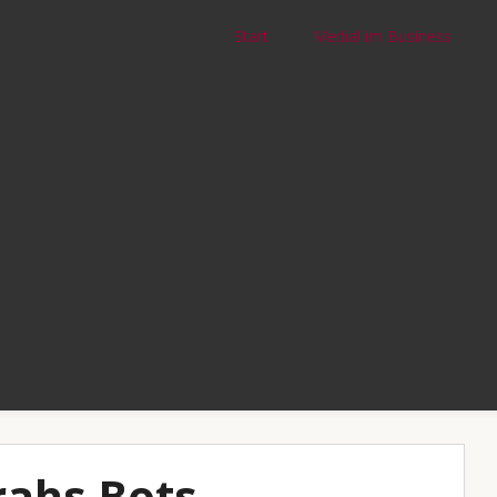
Start
Medial im Business
rahs Bots